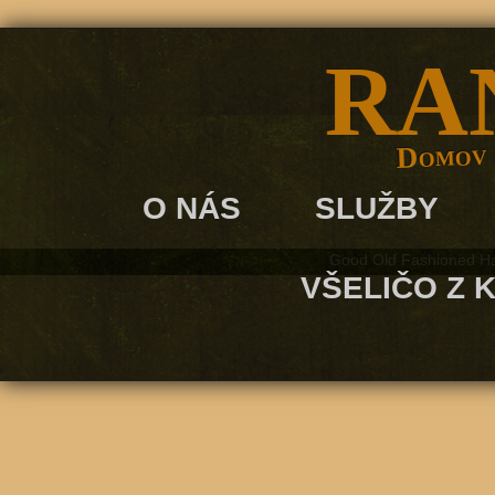
RA
Domov p
O NÁS
SLUŽBY
Good Old Fashioned H
VŠELIČO Z 